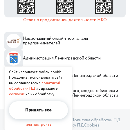
Отчет о продолжении деятельности НКО
Национальный онлайн портал для
предпринимателей
Администрация Ленинградской области
Сайт использует файлы cookie.
Инвестиционный портал Ленинградской области
Продолжая использовать сайт,
вы соглашаетесь с
политикой
обработки ПД
и выражаете
Комитет по развитию малого, среднего бизнеса и
согласие
на их обработку
потребительского рынка Ленинградской области
Принять все
Пользовательское соглашение
Политика обработки ПД
или настроить
Согласие на обработку ПД
Cookies