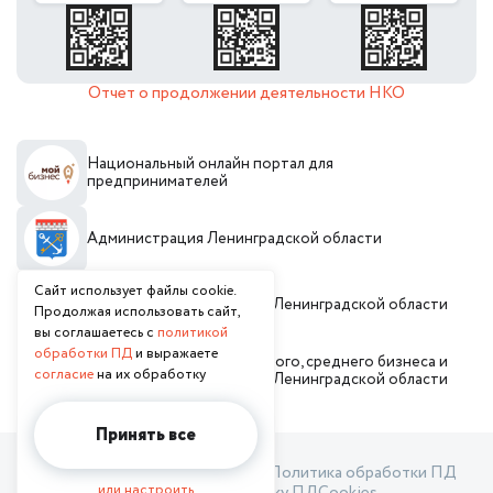
Отчет о продолжении деятельности НКО
Национальный онлайн портал для
предпринимателей
Администрация Ленинградской области
Сайт использует файлы cookie.
Инвестиционный портал Ленинградской области
Продолжая использовать сайт,
вы соглашаетесь с
политикой
обработки ПД
и выражаете
Комитет по развитию малого, среднего бизнеса и
согласие
на их обработку
потребительского рынка Ленинградской области
Принять все
Пользовательское соглашение
Политика обработки ПД
или настроить