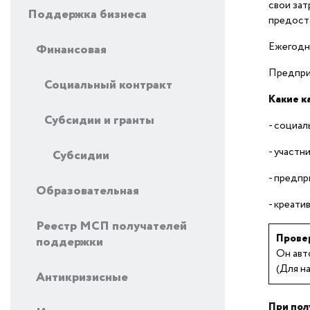
свои зат
Поддержка бизнеса
предоста
Ежегодн
Финансовая
Предпри
Социальный контракт
Какие к
Субсидии и гранты
- социа
- участн
Субсидии
- предпр
Образовательная
- креат
Реестр МСП получателей
Провер
поддержки
Он авт
(Для на
Антикризисные
При пол