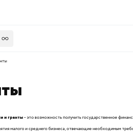
анты
нты
и и гранты
– это возможность получить государственное финанси
тия малого и среднего бизнеса, отвечающие необходимым требо