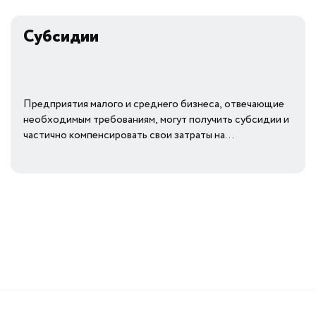
Истории успеха
Субсидии
Как начать своё дело?
Новости
Предприятия малого и среднего бизнеса, отвечающие
Закупки
необходимым требованиям, могут получить субсидии и
частично компенсировать свои затраты на...