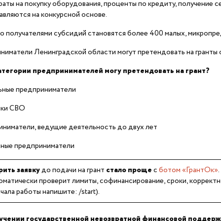
раты на покупку оборудования, проценты по кредиту, получение се
вляются на конкурсной основе.
о получателями субсидий становятся более 400 малых, микропре
ниматели Ленинградской области могут претендовать на гранты
атегории предпринимателей могу претендовать на грант?
льные предприниматели
ики СВО
иниматели, ведущие деятельность до двух лет
ивные предприниматели
ить заявку
до подачи на грант
стало проще
с
ботом «ГрантОк»
.
оматически проверит лимиты, софинансирование, сроки, корректн
чала работы напишите: /start).
учении государственной невозвратной финансовой поддержки