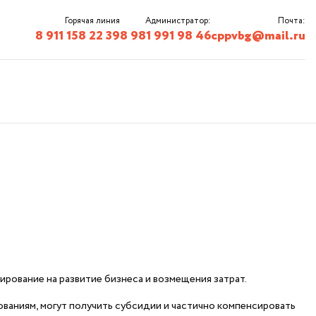
Горячая линия
Администратор:
Почта:
8 911 158 22 39
8 981 991 98 46
cppvbg@mail.ru
рование на развитие бизнеса и возмещения затрат.
ваниям, могут получить субсидии и частично компенсировать